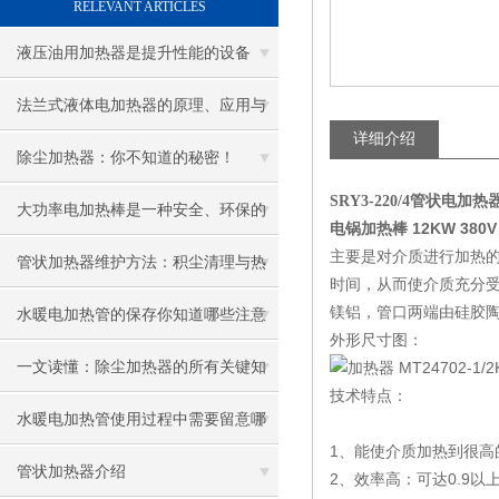
RELEVANT ARTICLES
液压油用加热器是提升性能的设备
法兰式液体电加热器的原理、应用与
详细介绍
优势
除尘加热器：你不知道的秘密！
SRY3-220/4管状电加
大功率电加热棒是一种安全、环保的
电锅加热棒 12KW 380
主要是对介质进行加热
加热设备
管状加热器维护方法：积尘清理与热
时间，从而使介质充分
镁铝，管口两端由硅胶陶
效率提升技巧
水暖电加热管的保存你知道哪些注意
外形尺寸图：
事项呢
一文读懂：除尘加热器的所有关键知
技术特点：
识
水暖电加热管使用过程中需要留意哪
1、能使介质加热到很高
些地方
管状加热器介绍
2、效率高：可达0.9