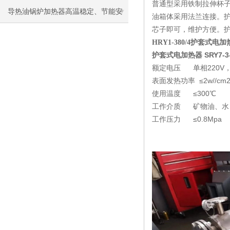
普通型采用铁制拉伸杯子
导热油锅炉加热器高温稳定、节能安
油箱体采用法兰连接。
芯子即可，维护方便。
全，工业加热优选
HRY1-380/4护套式
护套式电加热器 SRY7-3-
额定电压 单相220V，
表面发热功率 ≤2w//c
使用温度 ≤300℃
工作介质 矿物油、水
工作压力 ≤0.8Mpa