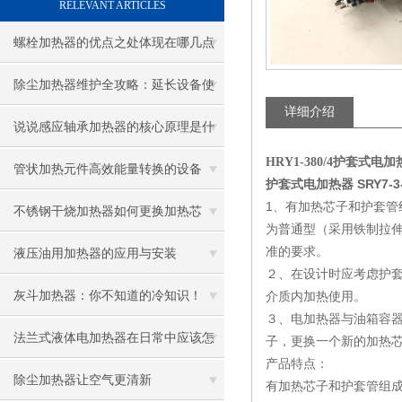
RELEVANT ARTICLES
螺栓加热器的优点之处体现在哪几点
除尘加热器维护全攻略：延长设备使
详细介绍
用寿命
说说感应轴承加热器的核心原理是什
HRY1-380/4护套式
么呢
管状加热元件高效能量转换的设备
护套式电加热器 SRY7-3-
1、有加热芯子和护套
不锈钢干烧加热器如何更换加热芯
为普通型（采用铁制拉伸
准的要求。
液压油用加热器的应用与安装
２、在设计时应考虑护
灰斗加热器：你不知道的冷知识！
介质内加热使用。
３、电加热器与油箱容
法兰式液体电加热器在日常中应该怎
子，更换一个新的加热
产品特点：
样维护保养呢
除尘加热器让空气更清新
有加热芯子和护套管组