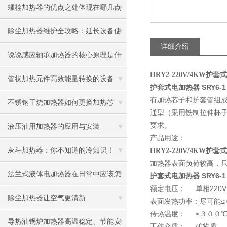
螺栓加热器的优点之处体现在哪几点
除尘加热器维护全攻略：延长设备使
详细介绍
用寿命
说说感应轴承加热器的核心原理是什
HRY2-220V/4KW
么呢
管状加热元件高效能量转换的设备
护套式电加热器 SRY6-1 
有加热芯子和护套管组
不锈钢干烧加热器如何更换加热芯
通型（采用铁制拉伸杯子
要求。
液压油用加热器的应用与安装
产品用途：
灰斗加热器：你不知道的冷知识！
HRY2-220V/4KW
加热器表面负荷较高，
法兰式液体电加热器在日常中应该怎
护套式电加热器 SRY6-1 
额定电压： 单相220V
样维护保养呢
除尘加热器让空气更清新
表面发热功率：尽可能≤０
传热温度： ≤３００
导热油锅炉加热器高温稳定、节能安
工作介质： 矿物质