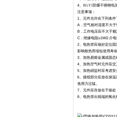
4、
BGY5防爆不锈钢电
注意事项：
1、元件允许在下列条件
A．空气相对湿度不大于
B．工作电压应不大于额
C．绝缘电阻≥1MΩ 介电强
2、电热管应做好定位固
影晌散热而缩短使用寿
3、加热易熔金属或固
4、加热空气时元件应
5、加热硝盐时应考虑安
6、接线部分应放在保温
免用力过猛。
7、元件应存放在干燥处
8、电热管出线端的氧