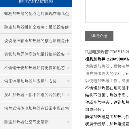
RELEVANT ARTICLES
螺栓加热器的优点之处体现在哪几点
除尘加热器维护全攻略：延长设备使
详细介绍
用寿命
说说感应轴承加热器的核心原理是什
U型电加热管\CDSY12-20-
么呢
管状加热元件高效能量转换的设备
模具加热棒 φ20×900MM/
为防爆加热器，联接法兰
不锈钢干烧加热器如何更换加热芯
用户提供更大的便利，
以使电加热器工作，温
液压油用加热器的应用与安装
不锈钢加热管在耐高温
灰斗加热器：你不知道的冷知识！
结构不但领，热效率高
件或空气中去，达到加
法兰式液体电加热器在日常中应该怎
组成部分：
防爆加热器是由加热元件
样维护保养呢
除尘加热器让空气更清新
状属于线形，加热电缆