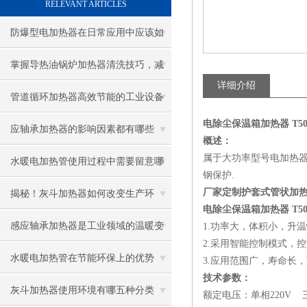
RELEVANT ARTICLES
防爆型电加热器在日常应用中应该如
何维护保养
掌握导热油锅炉加热器清洗技巧，减
详细介绍
少安全隐患
管道循环加热器高效节能的工业设备
电除尘保温箱加热器 T508-
应轴承加热器的影响因素都有哪些
概述：
属于大功率型号电加热器
呢？
水暖电加热管使用过程中需要留意哪
钢保护.
些地方
厂家定制护套式管状加热器
揭秘！灰斗加热器如何改变生产环
电除尘保温箱加热器 T508-
境？
感应轴承加热器是工业领域的温暖变
1.功率大，体积小，升
2.采用智能控制模式，
革者
水暖电加热管在节能环保上的优势
3.应用范围广，寿命长
技术参数：
灰斗加热器使用环境有哪五种分类
额定电压：单相220V 三