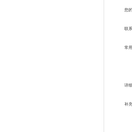
您
联
常
详
补