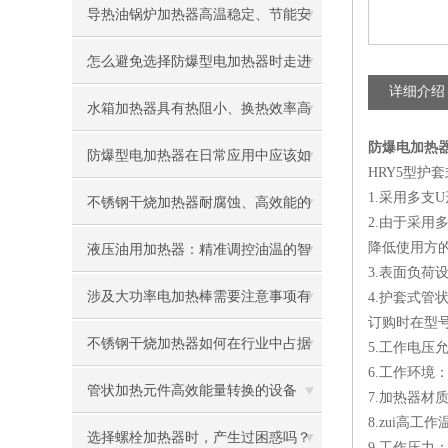
导热油锅炉加热器高温稳定、节能安
全，工业加热优选
怎么避免选择防爆型电加热器时走进
详细介绍
误区
水箱加热器具有热阻小、换热效率高
防爆电加热器\S
的优点
防爆型电加热器在日常应用中应该如
HRY5型护
1.采用多
何维护保养
不锈钢干烧加热器耐腐蚀、高效能的
2.由于采
热能装置
降低使用方
液压油用加热器：精准调控油温的智
3.表面负荷
能解决方案
涉及大功率电加热棒需要注意事项有
4.护套式
订购时在型号
哪几点
不锈钢干烧加热器如何在行业中占据
5.工作电压
6.工作环境
一定的技术优势
管状加热元件高效能量转换的设备
7.加热器材
8.zui高工作
选择螺栓加热器时，产生过困惑吗？
9.工作压力：