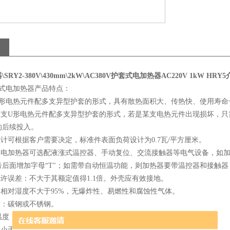
RY2-380V\430mm\2kW\AC380V
护套式电加热器AC220V 1kW HRY5
套式电加热器产品特点：
支U形电热元件配多支异型护套的形式，具有散热面积大、传热快、使用
用多支U形电热元件配多支异型护套的形式，若是某支电热元件出现损坏，
的后续投入。
设计可根据客户需要决定，标准件表面负荷设计为0.7瓦/平方厘米。
管状电加热器可选配液涨式温控器、手动复位、交流接触器等电气设备，如
后面增加字母“T"；如需带自动恒温功能，则加热器要带温控器和接触器，
允许误差：不大于其额定值得1.1倍。外壳应有效接地。
：相对湿度不大于95%，无爆炸性、易燃性和腐蚀性气体。
质：碳钢或不锈钢。
温度：200℃。
小于0.6MPa