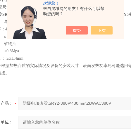
欢迎您！
外形尺寸：见下页表格及附图
来自局域网的朋友！有什么可以帮
助您的吗？
RY2-380V\430mm\2kW\AC380V
护套式电加热器AC220V 1kW HRY5
单相220V 三相380V
型5型≤1.8W/cm2 6型7型≤0.7W/cm2
 ≤３００℃
 矿物油
0.8Mpa
 ≥φ114mm
应根据加热介质的实际情况及设备的安装尺寸，表面发热功率尽可能选用每平
连接。
产品：
的单位：