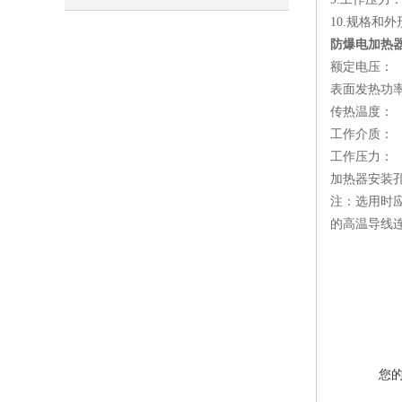
10.规格和
防爆电加热器\S
额定电压： 
表面发热功率：4
传热温度：
工作介质：
工作压力： ≤
加热器安装孔：
注：选用时
的高温导线
您