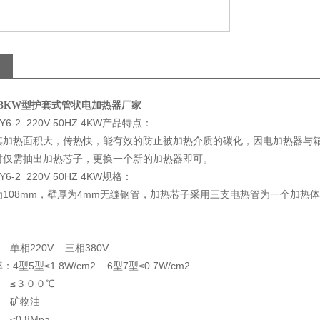
0V/3KW型护套式管状电加热器厂家
6-2 220V 50HZ 4KW产品特点：
其加热面积大，传热快，能有效的防止被加热介质的碳化，因电加热器与
时仅需抽出加热芯子，更换一个新的加热器即可。
6-2 220V 50HZ 4KW规格：
为108mm，壁厚为4mm无缝钢管，加热芯子采用三支电热管为一个加热
单相220V 三相380V
4型5型≤1.8W/cm2 6型7型≤0.7W/cm2
 ≤３００℃
 矿物油
≤0.8Mpa