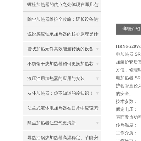
螺栓加热器的优点之处体现在哪几点
除尘加热器维护全攻略：延长设备使
详细介绍
用寿命
说说感应轴承加热器的核心原理是什
HRY6-22
么呢
管状加热元件高效能量转换的设备
电加热器 SRY
加装护套后
不锈钢干烧加热器如何更换加热芯
方便，修理
电加热器 SRY
液压油用加热器的应用与安装
护套管直径
灰斗加热器：你不知道的冷知识！
的安全。
技术参数：
法兰式液体电加热器在日常中应该怎
额定电压： 
表面发热功率：
样维护保养呢
除尘加热器让空气更清新
传热温度：
工作介质：
导热油锅炉加热器高温稳定、节能安
工作压力： 