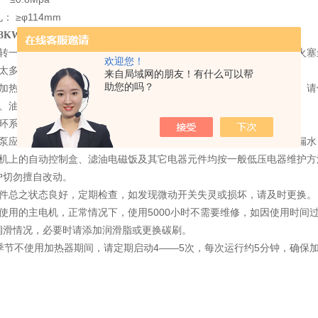
 ≥φ114mm
日常保养：
0V/3KW型护套式管状电加热器厂家
运转一段时间后（根据用户使用情况），应拧下点火塞清理积碳，如点火塞
欢迎您！
碳太多，引起热效率降低时，应清理水套内壁散热片及燃烧室内的积碳。
来自局域网的朋友！有什么可以帮
助您的吗？
现加热器主机进气管排气管和滴油管被泥土堵塞时，请及时清理、疏通。
箱、油管及滤油电磁阀清洁，防止污物堵塞油路。
循环系统中应使用与外界环境温度相适应的防冻液作为循环加热介质。
水泵应根据用户使用情况，定期检查，如果发现起密封作用的水封部件漏
主机上的自动控制盒、滤油电磁饭及其它电器元件均按一般低压电器维护
户切勿擅自改动。
控件总之状态良好，定期检查，如发现微动开关失灵或损坏，请及时更换。
多使用的主电机，正常情况下，使用5000小时不需要维修，如因使用时间
润滑情况，必要时请添加润滑脂或更换碳刷。
暖季节不使用加热器期间，请定期启动4——5次，每次运行约5分钟，确保