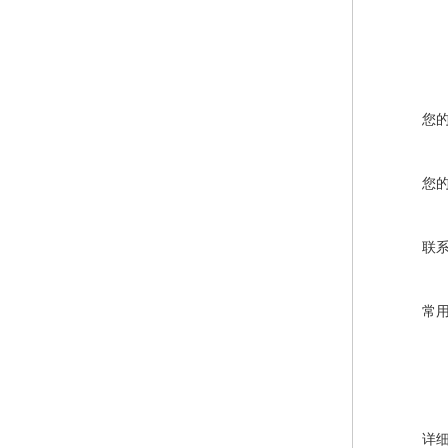
您
您
联
常
详