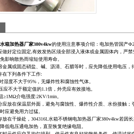
水箱加热器厂家380v4kw
的使用注意事项介绍：电加热管
国产
Ф2
应做好定位固定,有效发热区须全部浸入液体或金属固体内，严
免影晌散热而缩短使用寿命。
熔金属或固态硝盐、碱、沥清、石腊等时，应先降低使用电压，
许在下列条件下工作:
对湿度不大于95%，无爆炸性和腐蚀性气体。
压应不大于额定值的1.1倍，外壳应有效接地。
≥1MΩ介电强度:2KV/1min。
分应放在保温层外面，避免与腐蚀性、爆炸性介质、水份接触；
时应避免用力过猛。
存放在干燥处，304316L水箱不锈钢电加热器厂家380v4kw若
降低电压通电加热，直至恢复绝缘电阻。
气时元件应交叉均匀排列，使元件有良好的散热条件，使流过的