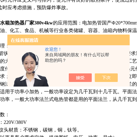
盐时应考虑措施，预防爆炸事故。
水箱加热器厂家380v4kw
的应用范围：电加热管
国产
Ф20*700mm
油、化工、食品、机械等行业各类储罐、容器、油箱内物料保温
理：
欢迎您！
管状电热元件，依据加热不同介质设计规范，按照功率配置要求
来自局域网的朋友！有什么可以帮
助您的吗？
的大量热量传导给被加热介质使介质温度升高，达到所需的工艺
度传感器信号，经PID运算后调节电加热器输出功率，对发热
求；当发热元件超温或低液位时，发热元件的联锁保护装置立即
钢法兰电热管的法兰一般分为丝扣法兰和平面法兰，丝扣法兰的尺寸
适用于功率小加热，一般功率设定为几千瓦到十几千瓦。平面法兰按
功率，一般大功率法兰式电热管都是用的平面法兰，从几千瓦到
数：
220V/380V
螺纹头材质：不锈钢，碳钢，铜，钛等。