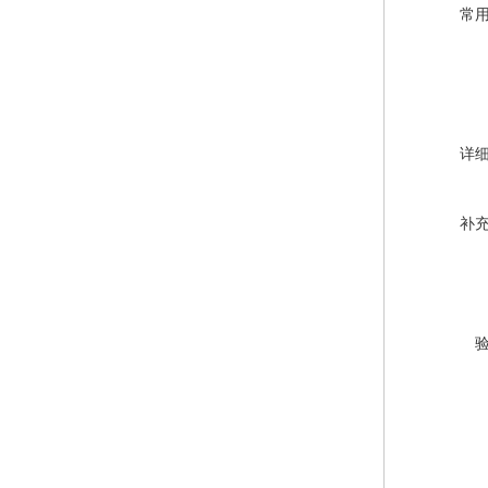
常
详
补