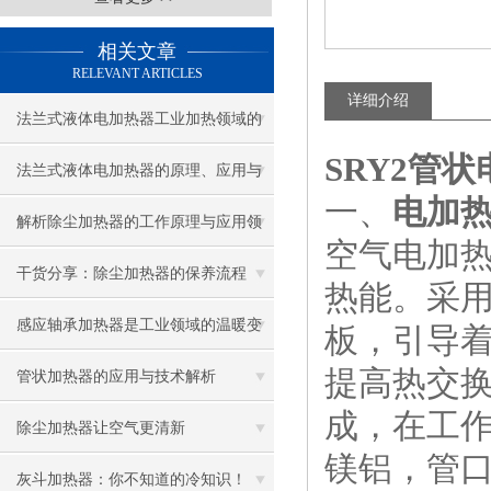
相关文章
RELEVANT ARTICLES
详细介绍
法兰式液体电加热器工业加热领域的
SRY2管
优选设备
法兰式液体电加热器的原理、应用与
一、
电加热管
优势
解析除尘加热器的工作原理与应用领
空气电加
域
干货分享：除尘加热器的保养流程
热能。采
感应轴承加热器是工业领域的温暖变
板，引导
提高热交
革者
管状加热器的应用与技术解析
成，在工
除尘加热器让空气更清新
镁铝，管
灰斗加热器：你不知道的冷知识！